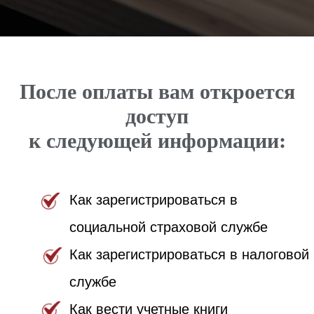
Как зарегистрироваться в
социальной страховой службе
После оплаты вам откроется
Как зарегистрироваться в налоговой
доступ
службе
к следующей информации:
Как вести учетные книги
ШКОЛА AUTONOMO
Какие налоговые обязательства вы
имеете и как их исполнять так, чтобы
у налоговой службы не было к вам
Полный доступ к Базе знаний
вопросов.
для Autonomo на 1 год
Информация регулярно актуализируется в
соответствии
с изменениями в законодательстве